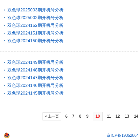
双色球2025003期开机号分析
双色球2025002期开机号分析
双色球2024152期开机号分析
双色球2024151期开机号分析
双色球2024150期开机号分析
双色球2024149期开机号分析
双色球2024148期开机号分析
双色球2024147期开机号分析
双色球2024146期开机号分析
双色球2024145期开机号分析
6
7
8
9
10
11
12
13
1
< 上一页
京ICP备1905286