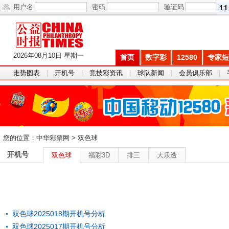
用户名
密码
验证码
2026年08月10日 星期一
首页
数字彩
12580
专家短
走势图表
|
开机号
|
竞技彩资讯
|
球队新闻
|
会员俱乐部
|
您的位置：
中华彩票网
>
双色球
开机号
双色球
福彩3D
排三
大乐透
双色球2025018期开机号分析
双色球2025017期开机号分析