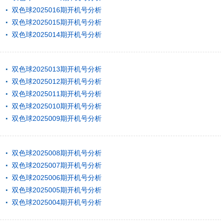
双色球2025016期开机号分析
双色球2025015期开机号分析
双色球2025014期开机号分析
双色球2025013期开机号分析
双色球2025012期开机号分析
双色球2025011期开机号分析
双色球2025010期开机号分析
双色球2025009期开机号分析
双色球2025008期开机号分析
双色球2025007期开机号分析
双色球2025006期开机号分析
双色球2025005期开机号分析
双色球2025004期开机号分析