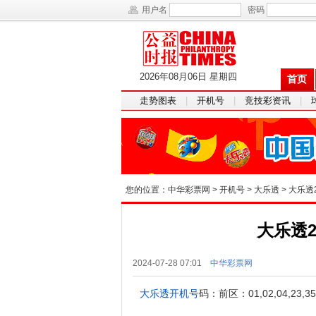
用户名
密码
2026年08月06日 星期四
首页
走势图表
|
开机号
|
竞技彩资讯
|
您的位置：
中华彩票网
>
开机号
>
大乐透
>
大乐透
大乐透2
2024-07-28 07:01
中华彩票网
大乐透开机号
码：前区：01,02,04,23,3