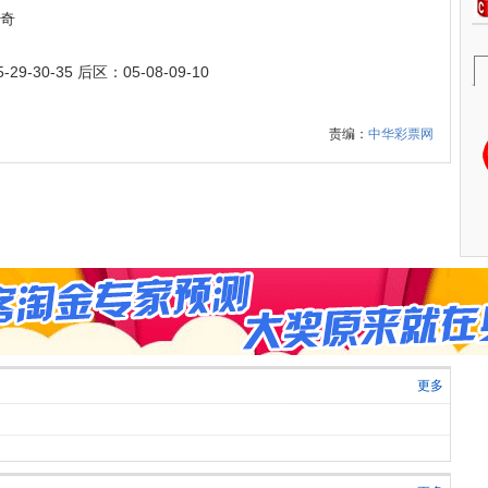
-奇
29-30-35 后区：05-08-09-10
责编：
中华彩票网
更多