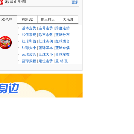
彩票走势图
更多
双色球
福彩3D
排三排五
大乐透
基本走势
|
连号走势
|
跨度走势
和值常规
|
除三余数
|
蓝球分布
红球和值
|
红球奇偶
|
红球质合
红球大小
|
蓝球基本
|
蓝球奇偶
蓝球质合
|
蓝球大小
|
蓝球尾数
蓝球振幅
|
定位走势
|
重 邻 孤