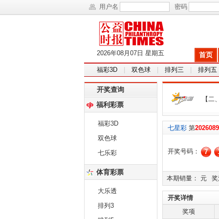
用户名
密码
2026年08月07日 星期五
首页
福彩3D
|
双色球
|
排列三
|
排列五
开奖查询
【二
福利彩票
福彩3D
七星彩
第
2026089
双色球
开奖号码：
7
七乐彩
体育彩票
本期销量：
元
奖
大乐透
开奖详情
排列3
奖项