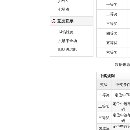
排列5
一等奖
七星彩
二等奖
竞技彩票
三等奖
14场胜负
四等奖
六场半全场
五等奖
四场进球彩
六等奖
数据来源
中奖规则
奖级
中奖条
一等奖
定位中7
定位中连续
二等奖
码
定位中连续
三等奖
码
定位中连续
四等奖