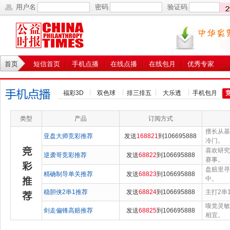
用户名
密码
验证码
首页
短信首页
手机点播
在线点播
在线包月
优秀专家
|
|
|
|
|
福彩3D
双色球
排三排五
大乐透
手机包月
类型
产品
订阅方式
擅长从基
亚盘大师竞彩推荐
发送
168821
到106695888
冷门。
喜欢研究
逆袭哥竞彩推荐
发送
68822
到106695888
赛事。
盘赔里寻
精确制导单关推荐
发送
68823
到106695888
中。
稳胆侠2串1推荐
发送
68824
到106695888
主打2串
嗅觉灵敏
剑走偏锋高赔推荐
发送
68825
到106695888
相宜。