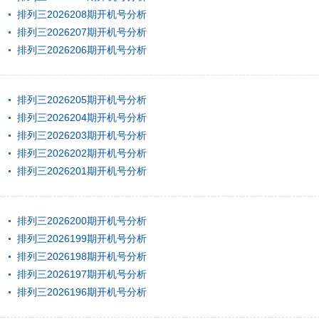
排列三2026208期开机号分析
排列三2026207期开机号分析
排列三2026206期开机号分析
排列三2026205期开机号分析
排列三2026204期开机号分析
排列三2026203期开机号分析
排列三2026202期开机号分析
排列三2026201期开机号分析
排列三2026200期开机号分析
排列三2026199期开机号分析
排列三2026198期开机号分析
排列三2026197期开机号分析
排列三2026196期开机号分析