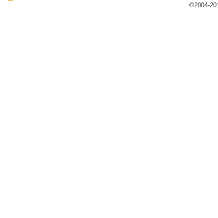
©2004-20