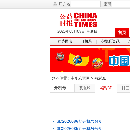
用户名
密码
2026年08月09日 星期日
首页
走势图表
|
开机号
|
竞技彩资讯
|
您的位置：
中华彩票网
>
福彩3D
开机号
双色球
福彩3D
排三
3D2026086期开机号分析
3D2026085期开机号分析