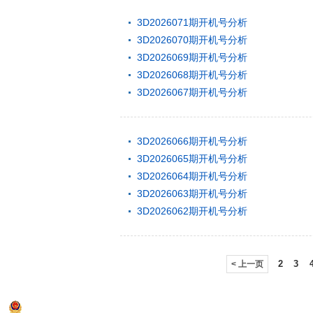
3D2026071期开机号分析
3D2026070期开机号分析
3D2026069期开机号分析
3D2026068期开机号分析
3D2026067期开机号分析
3D2026066期开机号分析
3D2026065期开机号分析
3D2026064期开机号分析
3D2026063期开机号分析
3D2026062期开机号分析
2
3
< 上一页