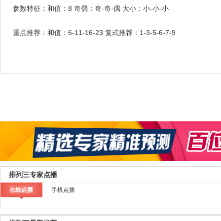
参数特征：和值：8 奇偶：奇-奇-偶 大小：小-小-小
重点推荐：和值：6-11-16-23 复式推荐：1-3-5-6-7-9
排列三专家点播
在线点播
手机点播