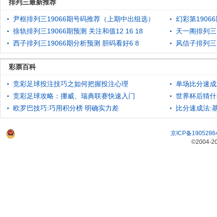
排列三最新推荐
尹框排列三19066期号码推荐（上期中出组选）
幻彩第190
徐轨排列三19066期预测 关注和值12 16 18
天一阁排列三1
西子排列三19066期分析预测 胆码看好6 8
风信子排列三1
彩票百科
竞彩足球投注技巧之如何把握投注心理
单场比分速成
竞彩足球攻略：挪威、瑞典联赛快速入门
世界杯后猜什
欧罗巴技巧:巧用积分榜 明确实力差
比分速成法:
京ICP备1905286
©2004-20