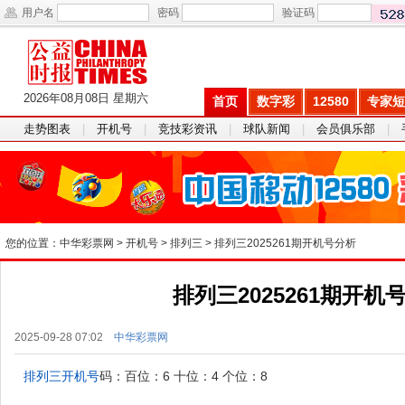
用户名
密码
验证码
2026年08月08日 星期六
首页
数字彩
12580
专家短
走势图表
|
开机号
|
竞技彩资讯
|
球队新闻
|
会员俱乐部
|
您的位置：
中华彩票网
>
开机号
>
排列三
>
排列三2025261期开机号分析
排列三2025261期开机
2025-09-28 07:02
中华彩票网
排列三开机号
码：百位：6 十位：4 个位：8