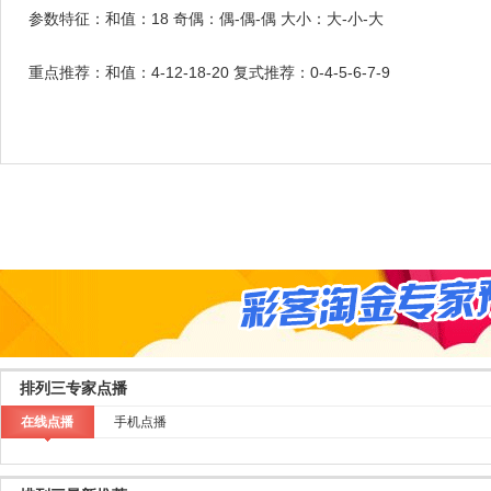
参数特征：和值：18 奇偶：偶-偶-偶 大小：大-小-大
重点推荐：和值：4-12-18-20 复式推荐：0-4-5-6-7-9
排列三专家点播
在线点播
手机点播