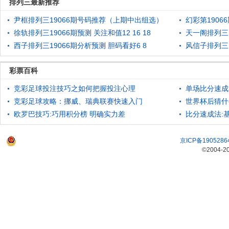
排列三最新推荐
尹框排列三19066期号码推荐（上期中出组选）
幻彩第190
徐轨排列三19066期预测 关注和值12 16 18
天一阁排列三1
西子排列三19066期分析预测 胆码看好6 8
风信子排列三1
彩票百科
竞彩足球投注技巧之如何把握投注心理
单场比分速成
竞彩足球攻略：挪威、瑞典联赛快速入门
世界杯后猜什
欧罗巴技巧:巧用积分榜 明确实力差
比分速成法:
京ICP备1905286
©2004-20