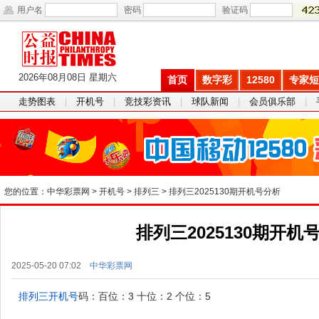
用户名
密码
验证码
2026年08月08日 星期六
首页
数字彩
12580
专家短
走势图表
|
开机号
|
竞技彩资讯
|
球队新闻
|
会员俱乐部
|
您的位置：
中华彩票网
>
开机号
>
排列三
>
排列三2025130期开机号分析
排列三2025130期开机
2025-05-20 07:02
中华彩票网
排列三开机号
码：百位：3 十位：2 个位：5