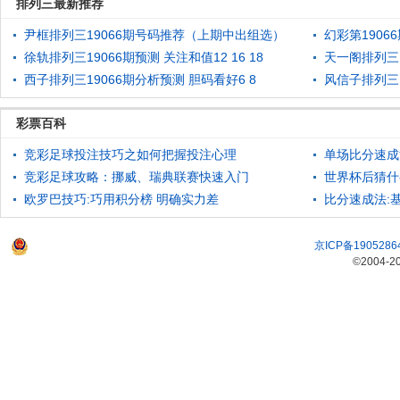
排列三最新推荐
尹框排列三19066期号码推荐（上期中出组选）
幻彩第190
徐轨排列三19066期预测 关注和值12 16 18
天一阁排列三1
西子排列三19066期分析预测 胆码看好6 8
风信子排列三1
彩票百科
竞彩足球投注技巧之如何把握投注心理
单场比分速成
竞彩足球攻略：挪威、瑞典联赛快速入门
世界杯后猜什
欧罗巴技巧:巧用积分榜 明确实力差
比分速成法:
京ICP备1905286
©2004-20