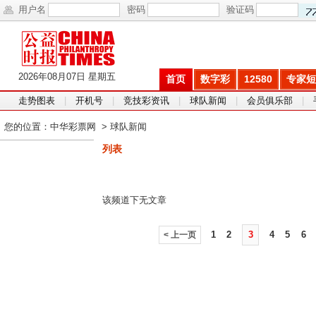
用户名
密码
验证码
2026年08月07日 星期五
首页
数字彩
12580
专家短
走势图表
|
开机号
|
竞技彩资讯
|
球队新闻
|
会员俱乐部
|
您的位置：
中华彩票网
>
球队新闻
列表
该频道下无文章
1
2
3
4
5
6
< 上一页