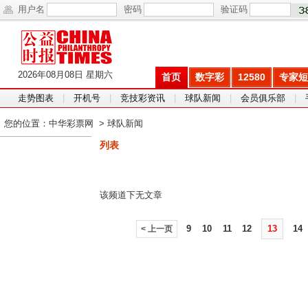
用户名
密码
验证码
2026年08月08日 星期六
首页
数字彩
12580
专家短
走势图表
|
开机号
|
竞技彩资讯
|
球队新闻
|
会员俱乐部
|
您的位置：
中华彩票网
>
球队新闻
列表
该频道下无文章
9
10
11
12
13
14
< 上一页