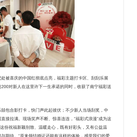
处被喜庆的中国红彻底点亮，福彩主题打卡区、刮刮乐展
200对新人在这里许下一生承诺的同时，收获了南宁福彩送
囍包合影打卡，快门声此起彼伏；不少新人当场刮奖，中
直接拉满。现场笑声不断、惊喜连连，“福彩式浪漫”成为这
，这份祝福新颖别致、温暖走心，既有好彩头，又有公益温
闹与期待。“原来领结婚证还能有这样的体验，感觉我们的爱