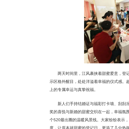
两天时间里，江风裹挟着甜蜜爱意，登记
示区格外醒目，处处洋溢着幸福的仪式感。超
上的专属幸运与真挚祝福。
新人们手持结婚证与福彩打卡墙、刮刮乐
奖的喜悦与新婚的甜蜜交织在一起，幸福氛围
个520最出圈的温暖风景线。大家纷纷表示
度，让原本就甜蜜的登记日，更添了几分热