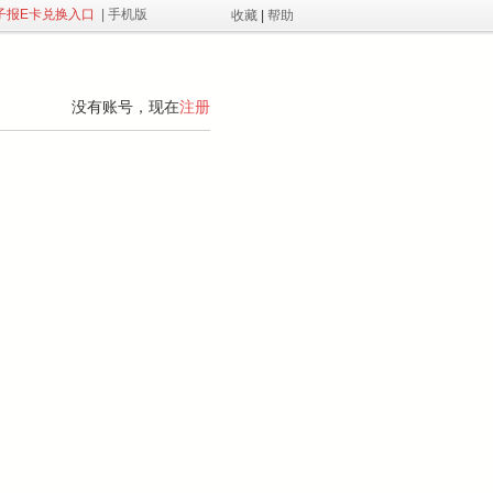
子报E卡兑换入口
|
手机版
收藏
|
帮助
没有账号，现在
注册