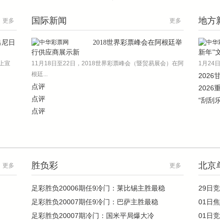
国际新闻
地方
更多
更多
出尼日
2018世界彩票峰会在阿根廷举
行供应商展示新
新年”
上宣
11月18日至22日，2018世界彩票峰会（暨贸易展会）在阿
1月24
根廷...
202
点评
202
点评
“刮刮
点评
胜负彩
北京
更多
更多
足彩胜负20006期任9冷门：莱比锡主胜最稳
29日
足彩胜负20007期任9冷门：巴萨主胜最稳
01日
足彩胜负20007期冷门：国米平局爆大冷
01日