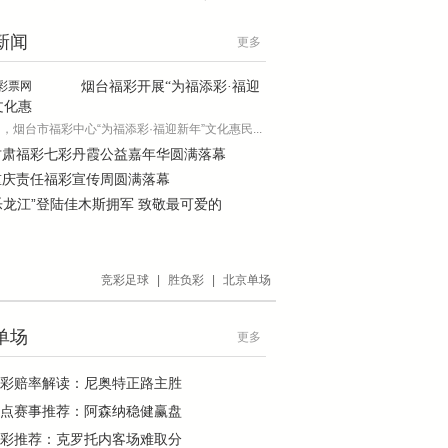
新闻
更多
烟台福彩开展“为福添彩·福迎
文化惠
日，烟台市福彩中心“为福添彩·福迎新年”文化惠民...
6甘肃福彩七彩丹霞公益嘉年华圆满落幕
6重庆责任福彩宣传周圆满落幕
乐龙江”登陆佳木斯拥军 致敬最可爱的
竞彩足球
|
胜负彩
|
北京单场
单场
更多
竞彩赔率解读：尼奥特正路主胜
焦点赛事推荐：阿森纳稳健赢盘
竞彩推荐：克罗托内客场难取分