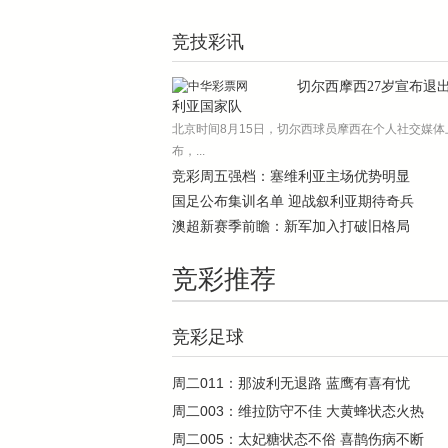
竞技彩讯
切尔西摩西27岁宣布退
利亚国家队
北京时间8月15日，切尔西球员摩西在个人社交媒体
布，...
竞彩周五强档：塞维利亚主场优势明显
国足公布集训名单 迎战叙利亚期待奇兵
澳超新赛季前瞻：新军加入打破旧格局
竞彩推荐
竞彩足球
周二011：那波利无退路 蓝鹰有喜有忧
周二003：维拉防守不佳 大黄蜂状态火热
周二005：太妃糖状态不俗 喜鹊伤病不断