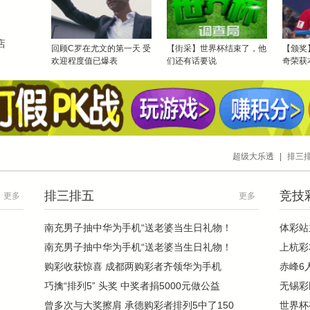
店
回顾C罗在尤文的第一天 受
【街采】世界杯结束了，他
【颁奖
欢迎程度值已爆表
们还有话要说
奇荣获
超级大乐透
|
排三
排三排五
竞技
更多
更多
南充男子抽中华为手机“送老婆当生日礼物！
体彩站
南充男子抽中华为手机“送老婆当生日礼物！
上杭彩友
购彩收获惊喜 成都两购彩者齐领华为手机
赤峰6
巧擒“排列5” 头奖 中奖者捐5000元做公益
无锡彩
曾多次与大奖擦肩 承德购彩者排列5中了150
世界杯