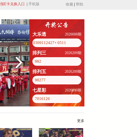
子报E卡兑换入口
|
手机版
收藏
|
帮助
大乐透
2026088期
03
09
11
24
27
+
05
11
排列三
2026209期
9
8
2
排列五
2026209期
9
8
2
7
7
七星彩
2026090期
7
0
1
6
1
2
6
更多