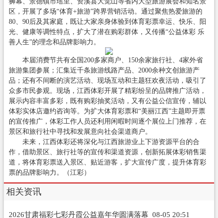
狮幕、景德镇市瑶里、资溪县大觉山等省内大型旅游展会和知名景
区，开展了多场“体育+旅游”跨界营销活动。通过聚焦热爱旅游的
80、90后及其家庭，既让大家亲身体验到体育彩票幸运、快乐、阳
光、健康等调性特点，扩大了潜在购彩群体，又传播“公益体彩 乐
善人生”的理念和品牌影响力。
本届消费节共有全国200多家商户、150余家旅行社、4家外省
旅游集团参展；汇集近千条旅游线路产品、2000余种文创旅游产
品；还有不间断的演艺活动、现场互动和主题狂欢夜活动，吸引了
众多市民参观。现场，江西体彩开展了精彩纷呈的品牌推广活动，
展示内容丰富多彩，既有购彩抽奖活动，又有公益公信宣传，辅以
体彩实体店邀约咨询等。为扩大体育彩票和“美丽江西”主题即开票
的宣传推广，体彩工作人员还利用闲暇时间逐个展位上门推荐，在
景区和旅行社中寻找和发展意向社会渠道商户。
未来，江西体彩还将深化与江西旅游业上下游资源平台的合
作，借助景区、旅行社等的宣传和渠道资源，创新拓展体彩销售渠
道，将体育彩票送入景区、贴近游客，扩大宣传广度，提升体育彩
票的品牌影响力。（江彩）
相关资讯
2026甘肃福彩七彩丹霞公益嘉年华圆满落幕
08-05 20:51