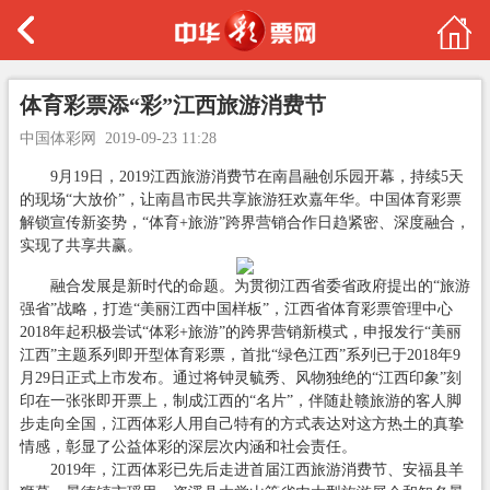
体育彩票添“彩”江西旅游消费节
中国体彩网
2019-09-23 11:28
9月19日，2019江西旅游消费节在南昌融创乐园开幕，持续5天
的现场“大放价”，让南昌市民共享旅游狂欢嘉年华。中国体育彩票
解锁宣传新姿势，“体育+旅游”跨界营销合作日趋紧密、深度融合，
实现了共享共赢。
融合发展是新时代的命题。为贯彻江西省委省政府提出的“旅游
强省”战略，打造“美丽江西中国样板”，江西省体育彩票管理中心
2018年起积极尝试“体彩+旅游”的跨界营销新模式，申报发行“美丽
江西”主题系列即开型体育彩票，首批“绿色江西”系列已于2018年9
月29日正式上市发布。通过将钟灵毓秀、风物独绝的“江西印象”刻
印在一张张即开票上，制成江西的“名片”，伴随赴赣旅游的客人脚
步走向全国，江西体彩人用自己特有的方式表达对这方热土的真挚
情感，彰显了公益体彩的深层次内涵和社会责任。
2019年，江西体彩已先后走进首届江西旅游消费节、安福县羊