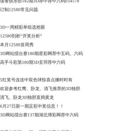
读者俱乐部182期3D荐中荐中六码034578
订制12580常见问题
3D一周精彩单组选抢眼
12580剖析“开奖分析”
本月12580首周秀
3D网站擂台赛180期星彩网荐中五码、六码
高手斗彩第180期3D玄羽荐中六码
5红奖号连连中双色球惊喜点播时时有
欢迎参考红鹰、卧龙、清飞推荐的3D独胆
清飞、卧龙3D独胆直捣黄龙
6月27日新一期足彩中奖信息！！
3D网站擂台赛137期湖北博彩网荐中六码