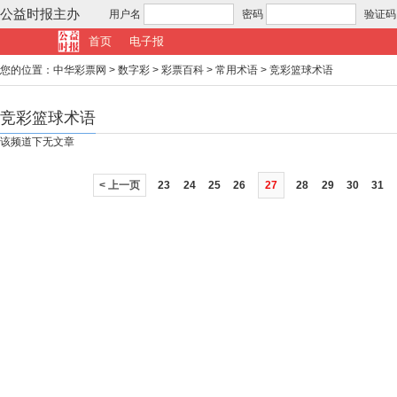
公益时报主办
用户名
密码
验证码
首页
电子报
您的位置：
中华彩票网
>
数字彩
>
彩票百科
>
常用术语
>
竞彩篮球术语
竞彩篮球术语
该频道下无文章
< 上一页
23
24
25
26
27
28
29
30
31