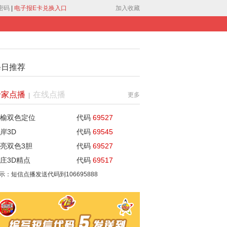
密码
|
电子报E卡兑换入口
加入收藏
每日推荐
专家点播
在线点播
更多
|
榆双色定位
代码
69527
岸3D
代码
69545
亮双色3胆
代码
69527
庄3D精点
代码
69517
示：短信点播发送代码到
106695888