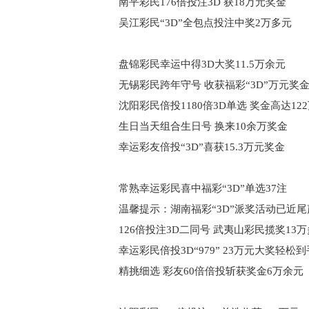
南平彩民176倍投注3D 获18万元奖金
吴江彩民“3D”全包点投注中奖2万多元
盘锦彩民幸运中得3D大奖11.5万余元
无锡彩民跨年守号 收获福彩“3D”万元奖
沈阳彩民倍投1180倍3D单选 奖金高达12
生日当天组合生日号 换来10余万奖金
幸运彩友倍投“3D”喜获15.3万元奖金
常熟幸运彩民喜中福彩“3D”单选37注
温馨提示：湖南福彩“3D”派奖活动已近尾
126倍投注3D二同号 武夷山彩民揽奖13
幸运彩民倍投3D“979” 23万元大奖轻松到
精挑细选 彩友60倍倍投斩获奖金6万余元