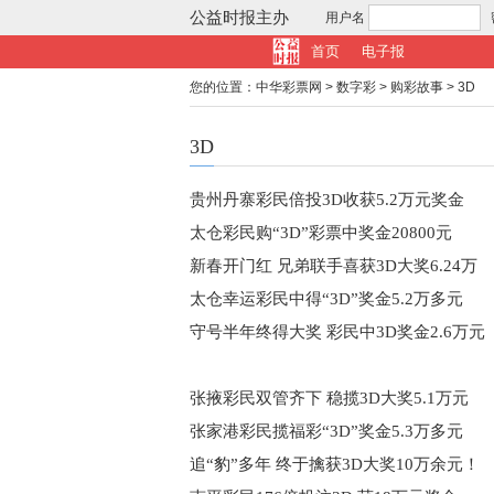
公益时报主办
用户名
首页
电子报
您的位置：
中华彩票网
>
数字彩
>
购彩故事
>
3D
3D
贵州丹寨彩民倍投3D收获5.2万元奖金
太仓彩民购“3D”彩票中奖金20800元
新春开门红 兄弟联手喜获3D大奖6.24万
太仓幸运彩民中得“3D”奖金5.2万多元
守号半年终得大奖 彩民中3D奖金2.6万元
张掖彩民双管齐下 稳揽3D大奖5.1万元
张家港彩民揽福彩“3D”奖金5.3万多元
追“豹”多年 终于擒获3D大奖10万余元！