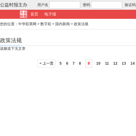
公益时报主办
用户名
密码
验证码
首页
电子报
您的位置：
中华彩票网
>
数字彩
>
国内新闻
>
政策法规
政策法规
该频道下无文章
< 上一页
5
6
7
8
9
10
11
12
13
14