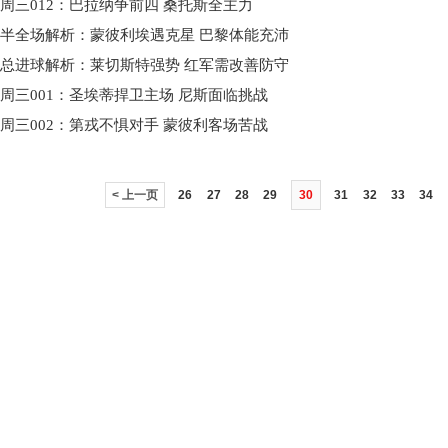
周三012：巴拉纳争前四 桑托斯全主力
半全场解析：蒙彼利埃遇克星 巴黎体能充沛
总进球解析：莱切斯特强势 红军需改善防守
周三001：圣埃蒂捍卫主场 尼斯面临挑战
周三002：第戎不惧对手 蒙彼利客场苦战
< 上一页
26
27
28
29
30
31
32
33
34