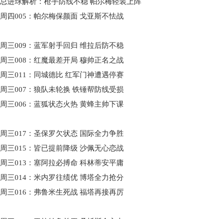
总进球解析：枪手防线不稳 帕尔梅轻装上阵
周四005：帕尔梅保颜面 戈亚斯不怯战
周三009：蓝军射手回归 维拉后防不稳
周三008：红魔最差开局 穆帅正名之战
周三011：同城德比 红军门神遭遇停赛
周三007：狼队未轮换 铁锤帮防线受损
周三006：蓝狐状态火热 黄蜂主帅下课
周三017：圣保罗欠状态 国际全力争胜
周三015：皆已提前降级 沙佩无心恋战
周三013：塞阿拉必搏命 科林蒂安平庸
周三014：米内罗往绩优 博塔全力抢分
周三016：弗鲁米生死战 福塔再接再厉