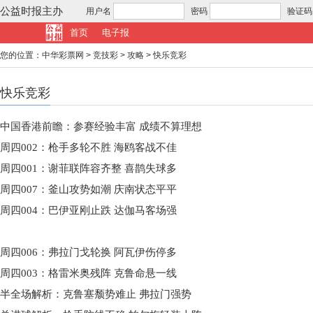
公益时报主办
用户名
密码
验证码
首页
电子报
您的位置：
中华彩票网
>
竞技彩
>
攻略
>
快乐竞彩
快乐竞彩
中国香港前瞻：参赛经验丰富 成绩不算理想
周四002：枪手多轮不胜 海鸥客战不佳
周四001：谢菲联阵容齐整 喜鹊失球多
周四007：釜山攻势如潮 庆南状态平平
周四004：巴伊亚刚止跌 达伽马客场强
周四006：弗拉门戈轮换 阿瓦伊伤停多
周四003：格雷米奥残阵 克鲁命悬一线
半全场解析：克鲁塞颓势难止 弗拉门强势