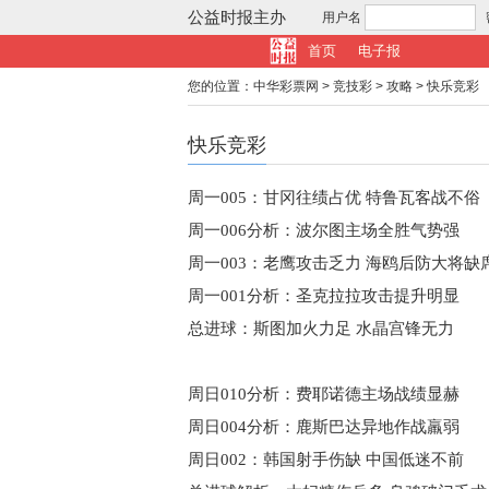
公益时报主办
用户名
首页
电子报
您的位置：
中华彩票网
>
竞技彩
>
攻略
>
快乐竞彩
快乐竞彩
周一005：甘冈往绩占优 特鲁瓦客战不俗
周一006分析：波尔图主场全胜气势强
周一003：老鹰攻击乏力 海鸥后防大将缺
周一001分析：圣克拉拉攻击提升明显
总进球：斯图加火力足 水晶宫锋无力
周日010分析：费耶诺德主场战绩显赫
周日004分析：鹿斯巴达异地作战羸弱
周日002：韩国射手伤缺 中国低迷不前