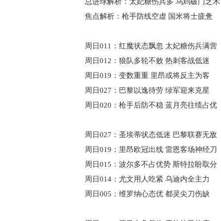
总进球解析：太妃糖伤兵多 乌鸡破门乏术
焦点解析：枪手防线空虚 国米将士疲惫
周日011：红魔状态飘忽 太妃糖伤兵满营
周日012：狼队多轮不败 热刺客战低迷
周日019：变数重重 里昂或将反主为客
周日027：巴黎以逸待劳 绿军迎来克星
周日020：枪手后防不稳 蓝月亮往绩占优
周日027：圣埃蒂状态低迷 巴黎联赛无敌
周日019：里昂欧冠出线 雷恩客场神经刀
周日015：波尔多不占优势 斯特拉盼取分
周日014：尤文用人吃紧 乌迪内全主力
周日005：维罗纳心态优 都灵尖刀伤缺