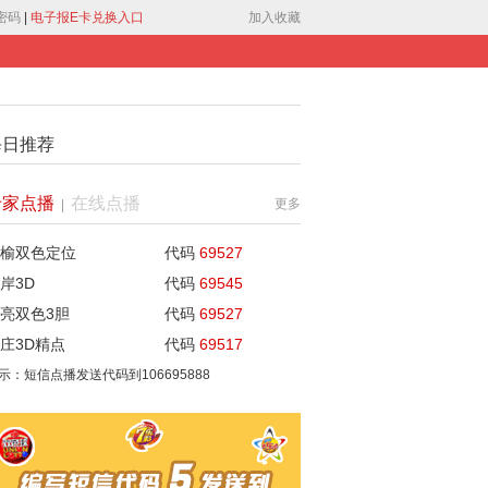
密码
|
电子报E卡兑换入口
加入收藏
每日推荐
专家点播
在线点播
更多
|
榆双色定位
代码
69527
岸3D
代码
69545
亮双色3胆
代码
69527
庄3D精点
代码
69517
示：短信点播发送代码到
106695888