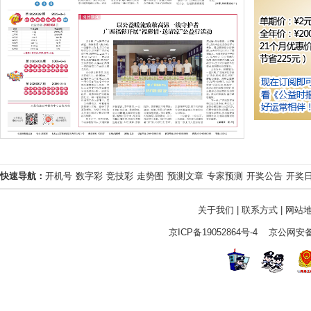
快速导航：
开机号
数字彩
竞技彩
走势图
预测文章
专家预测
开奖公告
开奖
关于我们
|
联系方式
|
网站
京ICP备19052864号-4
京公网安备1101