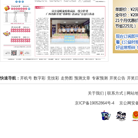
快速导航：
开机号
数字彩
竞技彩
走势图
预测文章
专家预测
开奖公告
开奖
关于我们
|
联系方式
|
网站
京ICP备19052864号-4
京公网安备1101