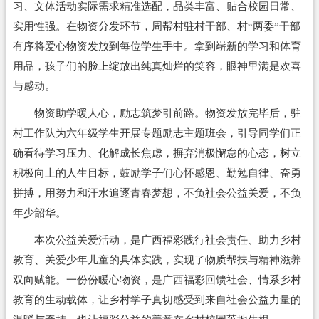
习、文体活动实际需求精准选配，品类丰富、贴合校园日常、
实用性强。在物资分发环节，周帮村驻村干部、村“两委”干部
有序将爱心物资发放到每位学生手中。拿到崭新的学习和体育
用品，孩子们的脸上绽放出纯真灿烂的笑容，眼神里满是欢喜
与感动。
物资助学暖人心，励志筑梦引前路。物资发放完毕后，驻
村工作队为六年级学生开展专题励志主题班会，引导同学们正
确看待学习压力、化解成长焦虑，摒弃消极懈怠的心态，树立
积极向上的人生目标，鼓励学子们心怀感恩、勤勉自律、奋勇
拼搏，用努力和汗水追逐青春梦想，不负社会公益关爱，不负
年少韶华。
本次公益关爱活动，是广西福彩践行社会责任、助力乡村
教育、关爱少年儿童的具体实践，实现了物质帮扶与精神滋养
双向赋能。一份份暖心物资，是广西福彩回馈社会、情系乡村
教育的生动载体，让乡村学子真切感受到来自社会公益力量的