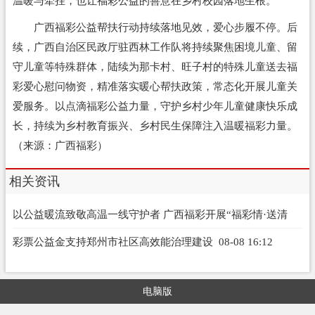
温暖与牵挂，也让福彩公益的善意在乡村校园落地生根。
广西福彩公益帮扶行动持续落地见效，爱心步履不停。后
续，广西自治区民政厅驻西林工作队将持续聚焦困境儿童、留
守儿童等特殊群体，陆续为那卡村、旺子村的特殊儿童送去福
彩爱心慰问物资，精准落实暖心帮扶政策，常态化开展儿童关
爱服务。以点滴福彩公益力量，守护乡村少年儿童健康快乐成
长，持续为乡村教育振兴、乡村民生保障注入温暖福彩力量。
（来源：广西福彩）
相关资讯
以公益暖流致敬高温一线守护者 广西福彩开展“福彩情·送清
凉”公益行活动
08-08 16:13
彩票公益金支持郑州市社区高效能治理建设
08-08 16:12
电脑版