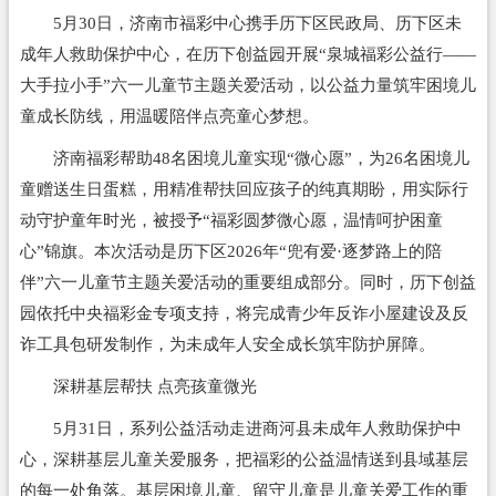
5月30日，济南市福彩中心携手历下区民政局、历下区未
成年人救助保护中心，在历下创益园开展“泉城福彩公益行——
大手拉小手”六一儿童节主题关爱活动，以公益力量筑牢困境儿
童成长防线，用温暖陪伴点亮童心梦想。
济南福彩帮助48名困境儿童实现“微心愿”，为26名困境儿
童赠送生日蛋糕，用精准帮扶回应孩子的纯真期盼，用实际行
动守护童年时光，被授予“福彩圆梦微心愿，温情呵护困童
心”锦旗。本次活动是历下区2026年“兜有爱·逐梦路上的陪
伴”六一儿童节主题关爱活动的重要组成部分。同时，历下创益
园依托中央福彩金专项支持，将完成青少年反诈小屋建设及反
诈工具包研发制作，为未成年人安全成长筑牢防护屏障。
深耕基层帮扶 点亮孩童微光
5月31日，系列公益活动走进商河县未成年人救助保护中
心，深耕基层儿童关爱服务，把福彩的公益温情送到县域基层
的每一处角落。基层困境儿童、留守儿童是儿童关爱工作的重