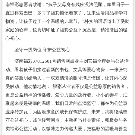
南福彩志愿者致谢：“孩子父母身有残疾没法照顾，家里日子一
直过得紧巴巴，多亏了福彩惦记着孩子，送来生活用品和学习
物资，让孩子过了一个温暖的儿童节。”朴实的话语道出了受助
家庭的心声，也真切印证了福彩公益下沉基层、精准济困的暖
心初心。
坚守一线岗位 守护公益初心
济南福彩37012601号销售网点业主刘官福全程参与公益活
动。看着孩子们接过崭新的书包、文具等爱心物资，一张张纯
真的笑脸明媚动人，一双双清澈的眼眸满是憧憬，让其内心深
受触动。他动情地说：“福彩从业者不仅是公益彩票的销售者，
更是公益精神的传播者、爱心力量的践行者。小小的善举，汇
聚起来便是磅礴的温暖，我们日常的点滴坚守，都在为公益事
业添砖加瓦，为困境孩童的成长保驾护航。未来，我将继续坚
守公益初心，诚信经营网点，主动担当社会责任，积极参与各
类福彩公益活动，以微薄之力传递大爱，把福彩的温暖与善意