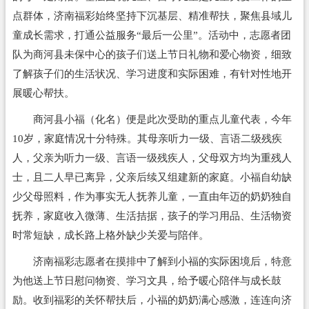
点群体，济南福彩始终坚持下沉基层、精准帮扶，聚焦县域儿
童成长需求，打通公益服务“最后一公里”。活动中，志愿者团
队为商河县未保中心的孩子们送上节日礼物和爱心物资，细致
了解孩子们的生活状况、学习进度和实际困难，有针对性地开
展暖心帮扶。
商河县小福（化名）便是此次受助的重点儿童代表，今年
10岁，家庭情况十分特殊。其母亲听力一级、言语二级残疾
人，父亲为听力一级、言语一级残疾人，父母双方均为重残人
士，且二人早已离异，父亲后续又组建新的家庭。小福自幼缺
少父母照料，作为事实无人抚养儿童，一直由年迈的奶奶独自
抚养，家庭收入微薄、生活拮据，孩子的学习用品、生活物资
时常短缺，成长路上格外缺少关爱与陪伴。
济南福彩志愿者在摸排中了解到小福的实际困境后，特意
为他送上节日慰问物资、学习文具，给予暖心陪伴与成长鼓
励。收到福彩的关怀帮扶后，小福的奶奶满心感激，连连向济