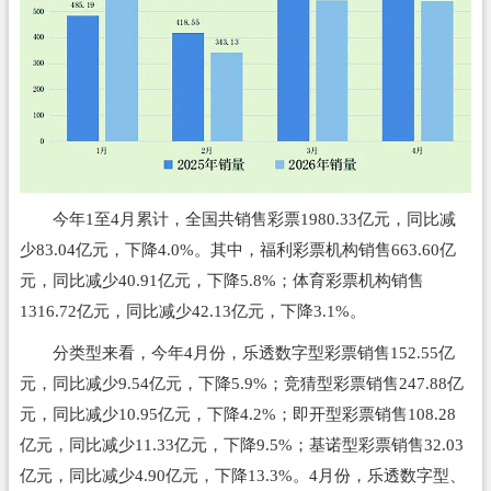
今年1至4月累计，全国共销售彩票1980.33亿元，同比减
少83.04亿元，下降4.0%。其中，福利彩票机构销售663.60亿
元，同比减少40.91亿元，下降5.8%；体育彩票机构销售
1316.72亿元，同比减少42.13亿元，下降3.1%。
分类型来看，今年4月份，乐透数字型彩票销售152.55亿
元，同比减少9.54亿元，下降5.9%；竞猜型彩票销售247.88亿
元，同比减少10.95亿元，下降4.2%；即开型彩票销售108.28
亿元，同比减少11.33亿元，下降9.5%；基诺型彩票销售32.03
亿元，同比减少4.90亿元，下降13.3%。4月份，乐透数字型、