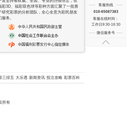
一直坚持着权威、全面、专业的办报理念，在
客服热线
福彩3D、福彩双色球等彩种方面汇聚了一批善
010-65087383
于研究彩票的分析团队，全心全意为彩民朋友
们服务。
客服在线时间：
工作日9:30-16:30
微信服务号
排三排五
大乐透
新闻资讯
投注攻略
彩票百科
 版权所有