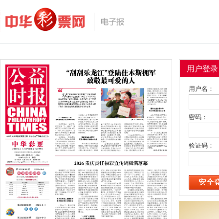
用户登录
用户名：
密码：
验证码：