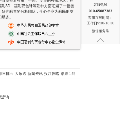
一直坚持着权威、全面、专业的办报理念，在
客服热线
福彩3D、福彩双色球等彩种方面汇聚了一批善
010-65087383
于研究彩票的分析团队，全心全意为彩民朋友
们服务。
客服在线时间：
工作日9:30-16:30
微信服务号
排三排五
大乐透
新闻资讯
投注攻略
彩票百科
 版权所有