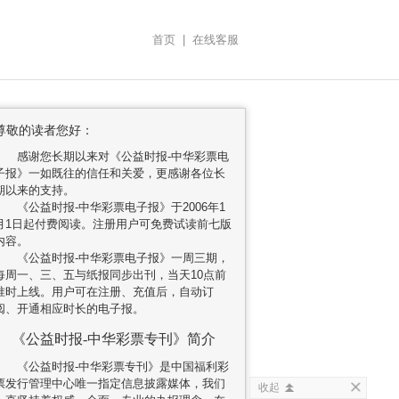
首页
|
在线客服
尊敬的读者您好：
感谢您长期以来对《公益时报-中华彩票电
子报》一如既往的信任和关爱，更感谢各位长
期以来的支持。
《公益时报-中华彩票电子报》于2006年1
月1日起付费阅读。注册用户可免费试读前七版
内容。
《公益时报-中华彩票电子报》一周三期，
每周一、三、五与纸报同步出刊，当天10点前
准时上线。用户可在注册、充值后，自动订
阅、开通相应时长的电子报。
《公益时报-中华彩票专刊》简介
《公益时报-中华彩票专刊》是中国福利彩
票发行管理中心唯一指定信息披露媒体，我们
收起