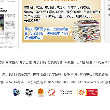
文章
专家预测
开奖公告
开奖日历
会员俱乐部
手机报
电子报
福彩3D
双色球
关于我们
|
联系方式
|
网站地图
|
英才招聘
|
版权声明
|
帮助中心
|
友情链接
备19052864号-4
京公网安备11010502025305 ©2013 china-lottery.net