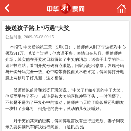
接送孩子路上“巧遇”大奖
公益时报
2009-05-08 09:15
本报讯 中奖后的第三天（5月6日），傅师傅来到了宁波福彩中心
领取911万。兑奖全过程，他言语不多，表情自在从容。据傅师傅
介绍，其实他在开奖次日就得知了中奖的消息：送孩子上学的路上
途经投注站，看到开奖号码有点眼熟，回家后翻出彩票，发现号码
与开奖号码完全一致。心中略带喜悦但又不敢肯定，傅师傅打开电
脑上网核对了好几遍，这才相信。
傅师傅以前常和老婆开玩笑说，“中奖了!”如今真的中了大奖，
他反而平静了不少，或许是被大奖的喜悦冲昏了头，一时间懵了。
不知是不是为了平复心中的激动，傅师傅当天吃了晚饭后还和朋友
一块打了会麻将，倒是他的妻子，激动的几夜没睡好。
对于突如其来的巨奖，傅师傅坦言没有进行过规划。妻子则表
示先要买辆汽车解决出行问题。（通讯员 浩