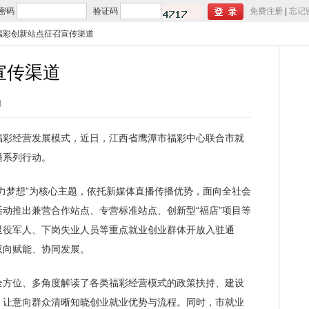
密码
验证码
免费注册
|
忘记
福彩创新站点征召宣传渠道
宣传渠道
网
彩经营发展模式，近日，江西省鹰潭市福彩中心联合市就
播系列行动。
梦想”为核心主题，依托新媒体直播传播优势，面向全社会
动推出兼营合作站点、专营标准站点、创新型“福店”项目等
退役军人、下岗失业人员等重点就业创业群体开放入驻通
双向赋能、协同发展。
方位、多角度解读了各类福彩经营模式的政策扶持、建设
，让意向群众清晰知晓创业就业优势与流程。同时，市就业