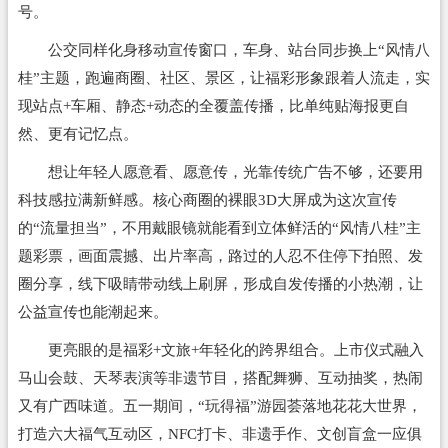
号。
公交同样化身移动宣传窗口，车身、站台同步换上“风情八
桂”主题，跑遍商圈、社区、景区，让福彩形象跟着人流走，实
现站点+车厢、静态+动态的全覆盖传播，比单纯贴海报更自
然、更有记忆点。
想让年轻人愿意看、愿意传，光靠传统广告不够，还要用
科技感拉满新鲜感。核心商圈的裸眼3D大屏成为这次宣传
的“流量担当”，不用戴眼镜就能看到立体鲜活的“风情八桂”主
题彩票，画面震撼、出片率高，路过的人忍不住停下拍照、发
圈分享，线下吸睛带动线上刷屏，形成自发传播的小热潮，让
公益宣传也能潮起来。
更亮眼的是福彩+文旅+年轻化的跨界组合。上市仪式融入
马山会鼓、天琴表演等非遗节目，搭配舞狮、互动抽奖，热闹
又有广西味道。五一期间，“玩得福”游园荟落地花花大世界，
打造六大福气互动区，NFC打卡、非遗手作、文创盲盒一应俱