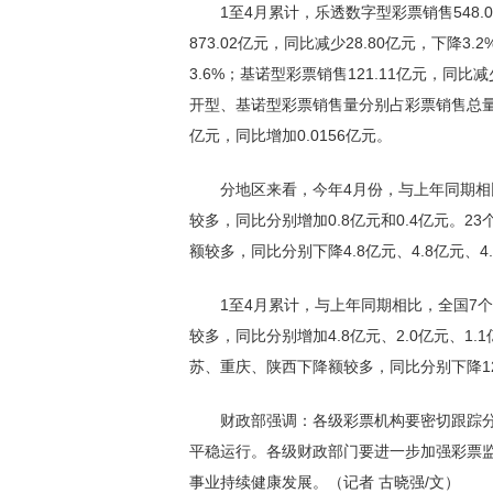
1至4月累计，乐透数字型彩票销售548.03
873.02亿元，同比减少28.80亿元，下降3.
3.6%；基诺型彩票销售121.11亿元，同比
开型、基诺型彩票销售量分别占彩票销售总量的27.
亿元，同比增加0.0156亿元。
分地区来看，今年4月份，与上年同期相比
较多，同比分别增加0.8亿元和0.4亿元。
额较多，同比分别下降4.8亿元、4.8亿元、4.
1至4月累计，与上年同期相比，全国7个
较多，同比分别增加4.8亿元、2.0亿元、1
苏、重庆、陕西下降额较多，同比分别下降12.9
财政部强调：各级彩票机构要密切跟踪分
平稳运行。各级财政部门要进一步加强彩票
事业持续健康发展。（记者 古晓强/文）