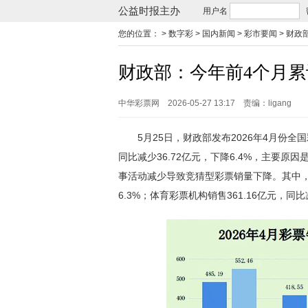
公益时报主办
用户名
您的位置：
> 数字彩 > 国内新闻 > 彩市要闻 >
财政部
财政部：今年前4个月累计
中华彩票网
2026-05-27 13:17
责编：ligang
5月25日，财政部发布2026年4月份全国
同比减少36.72亿元，下降6.4%，主要
事活动减少导致竞猜型彩票销量下降。其中，福
6.3%；体育彩票机构销售361.16亿元，同比减