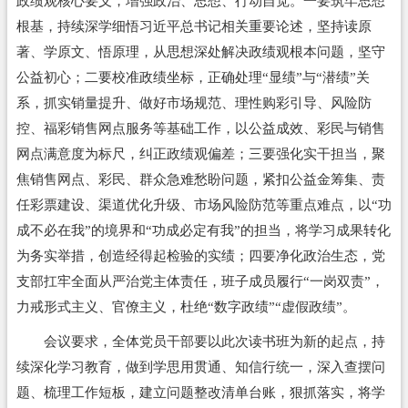
政绩观核心要义，增强政治、思想、行动自觉。一要筑牢思想
根基，持续深学细悟习近平总书记相关重要论述，坚持读原
著、学原文、悟原理，从思想深处解决政绩观根本问题，坚守
公益初心；二要校准政绩坐标，正确处理“显绩”与“潜绩”关
系，抓实销量提升、做好市场规范、理性购彩引导、风险防
控、福彩销售网点服务等基础工作，以公益成效、彩民与销售
网点满意度为标尺，纠正政绩观偏差；三要强化实干担当，聚
焦销售网点、彩民、群众急难愁盼问题，紧扣公益金筹集、责
任彩票建设、渠道优化升级、市场风险防范等重点难点，以“功
成不必在我”的境界和“功成必定有我”的担当，将学习成果转化
为务实举措，创造经得起检验的实绩；四要净化政治生态，党
支部扛牢全面从严治党主体责任，班子成员履行“一岗双责”，
力戒形式主义、官僚主义，杜绝“数字政绩”“虚假政绩”。
会议要求，全体党员干部要以此次读书班为新的起点，持
续深化学习教育，做到学思用贯通、知信行统一，深入查摆问
题、梳理工作短板，建立问题整改清单台账，狠抓落实，将学