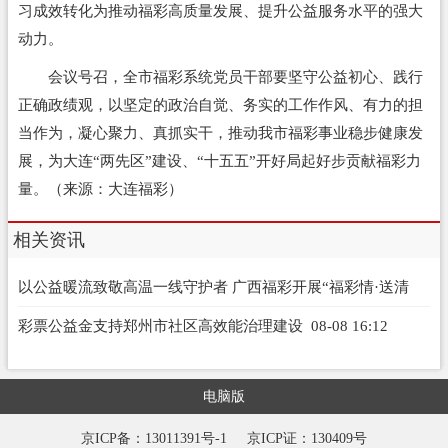
习成效转化为推动福彩高质量发展、提升公益服务水平的强大
动力。
会议号召，全市福彩系统党员干部要坚守公益初心、践行
正确政绩观，以坚定的政治自觉、务实的工作作风、有力的担
当作为，凝心聚力、真抓实干，推动我市福彩事业稳步健康发
展，为大连“两先区”建设、“十五五”开好局起好步贡献福彩力
量。（来源：大连福彩）
相关资讯
以公益暖流致敬高温一线守护者 广西福彩开展“福彩情·送清
凉”公益行活动
08-08 16:13
彩票公益金支持郑州市社区高效能治理建设
08-08 16:12
电脑版
京ICP备：13011391号-1
京ICP证：130409号