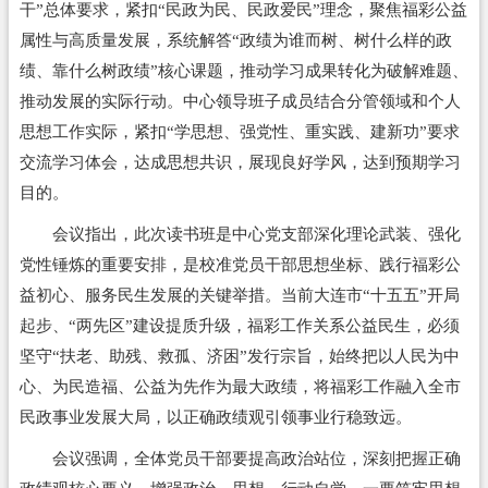
干”总体要求，紧扣“民政为民、民政爱民”理念，聚焦福彩公益
属性与高质量发展，系统解答“政绩为谁而树、树什么样的政
绩、靠什么树政绩”核心课题，推动学习成果转化为破解难题、
推动发展的实际行动。中心领导班子成员结合分管领域和个人
思想工作实际，紧扣“学思想、强党性、重实践、建新功”要求
交流学习体会，达成思想共识，展现良好学风，达到预期学习
目的。
会议指出，此次读书班是中心党支部深化理论武装、强化
党性锤炼的重要安排，是校准党员干部思想坐标、践行福彩公
益初心、服务民生发展的关键举措。当前大连市“十五五”开局
起步、“两先区”建设提质升级，福彩工作关系公益民生，必须
坚守“扶老、助残、救孤、济困”发行宗旨，始终把以人民为中
心、为民造福、公益为先作为最大政绩，将福彩工作融入全市
民政事业发展大局，以正确政绩观引领事业行稳致远。
会议强调，全体党员干部要提高政治站位，深刻把握正确