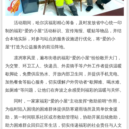
活动期间，哈尔滨福彩精心筹备，及时发放省中心统一印
制的福彩“爱的小屋”活动标识、宣传海报、暖贴等物品，并结
合本地实际，对参与站点的服务设施进行优化，将“爱的小
屋”打造为公益服务的前沿阵地。
凛冽寒风里，遍布街巷的福彩“爱的小屋”纷纷敞开大门，
为交警、环卫工人、快递员、外卖骑手等户外工作者提供温暖
歇脚处，免费供应热水、开放内部卫生间，并提供手机充电、
加热餐食等贴心服务，切实缓解户外劳动者“歇脚难、喝水难、
如厕难”等问题，让他们在奔波之余感受到福彩的温暖与关怀。
同时，一家家福彩“爱的小屋”主动发挥“救助前哨”作用，
为临时陷入困境的困难群体提供防寒避雨场所及简单饮食援
助，第一时间联系社区或市救助管理站，协助开展后续救助，
助力困难群众回归正常生活，切实传递福彩的社会责任与人文