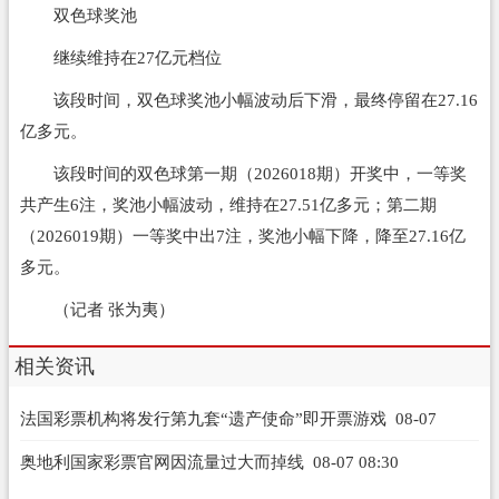
双色球奖池
继续维持在27亿元档位
该段时间，双色球奖池小幅波动后下滑，最终停留在27.16
亿多元。
该段时间的双色球第一期（2026018期）开奖中，一等奖
共产生6注，奖池小幅波动，维持在27.51亿多元；第二期
（2026019期）一等奖中出7注，奖池小幅下降，降至27.16亿
多元。
（记者 张为夷）
相关资讯
法国彩票机构将发行第九套“遗产使命”即开票游戏
08-07
08:30
奥地利国家彩票官网因流量过大而掉线
08-07 08:30