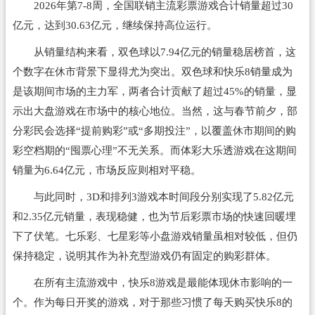
2026年第7-8周，全国联销主流彩票游戏合计销量超过30
亿元，达到30.63亿元，继续保持高位运行。
从销量结构来看，双色球以7.94亿元的销量稳居榜首，这
个数字在休市背景下显得尤为突出。双色球和快乐8销量成为
是该期间市场的主力军，两者合计贡献了超过45%的销量，显
示出大盘游戏在市场中的核心地位。当然，这与春节前夕，部
分彩民会选择“提前购彩”或“多期投注”，以覆盖休市期间的购
彩空档期的“囤票心理”不无关系。而体彩大乐透游戏在这期间
销量为6.64亿元，市场反应则相对平稳。
与此同时，3D和排列3游戏本时间段分别实现了5.82亿元
和2.35亿元销量，表现稳健，也为节后彩票市场的快速回暖埋
下了伏笔。七乐彩、七星彩等小盘游戏销量虽相对较低，但仍
保持稳定，说明其作为补充型游戏仍有固定的购彩群体。
在所有主流游戏中，快乐8游戏是最能体现休市影响的一
个。作为每日开奖的游戏，对于那些习惯了每天购买快乐8的