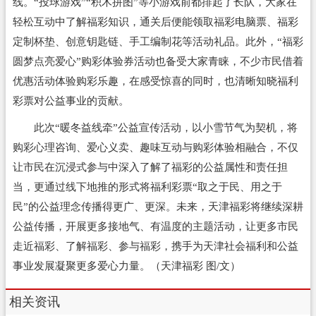
线。“投球游戏”“积木拼图”等小游戏前都排起了长队，大家在
轻松互动中了解福彩知识，通关后便能领取福彩电脑票、福彩
定制杯垫、创意钥匙链、手工编制花等活动礼品。此外，“福彩
圆梦点亮爱心”购彩体验券活动也备受大家青睐，不少市民借着
优惠活动体验购彩乐趣，在感受惊喜的同时，也清晰知晓福利
彩票对公益事业的贡献。
此次“暖冬益线牵”公益宣传活动，以小雪节气为契机，将
购彩心理咨询、爱心义卖、趣味互动与购彩体验相融合，不仅
让市民在沉浸式参与中深入了解了福彩的公益属性和责任担
当，更通过线下地推的形式将福利彩票“取之于民、用之于
民”的公益理念传播得更广、更深。未来，天津福彩将继续深耕
公益传播，开展更多接地气、有温度的主题活动，让更多市民
走近福彩、了解福彩、参与福彩，携手为天津社会福利和公益
事业发展凝聚更多爱心力量。（天津福彩 图/文）
相关资讯