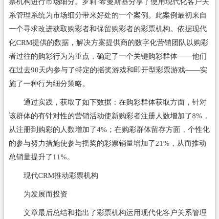
票机构进行市场细分。罗莉·希曼斯基分享了使用现代化客户关
系管理系统为市场细分带来好处的一个案例。此案例最初来自
一个寻求改进获取购彩者和保留购彩者的彩票机构。依据现代
化CRM提供的数据，解决方案提供商的数字化营销团队以购彩
者过往的购彩行为为重点，确定了一个关键购彩群体——他们
在过去90天内参与了特定的摇奖游戏和即开型彩票游戏——实
施了一种行为细分策略。
通过实践，获取了如下数据：在购彩群体获取方面，针对
该群体的有针对性的营销活动使新购彩者注册人数增加了8%，
从注册到购彩的人数增加了4%；在购彩群体留存方面，个性化
的参与努力措施使参与摇奖的彩票销量增加了21%，从而推动
总销量提升了11%。
现代CRM推动彩票机构
为发展而投资
文章最后总结和指出了彩票机构运用现代化客户关系管理