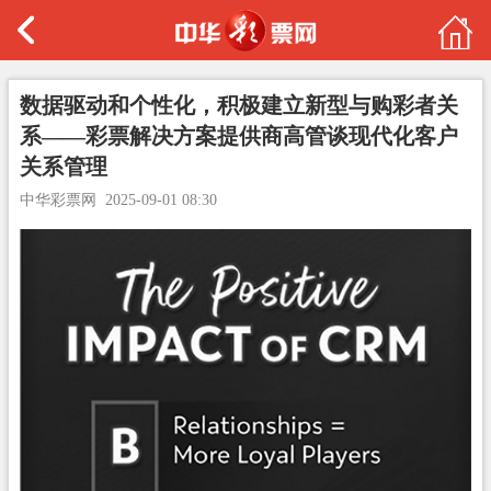
数据驱动和个性化，积极建立新型与购彩者关
系——彩票解决方案提供商高管谈现代化客户
关系管理
中华彩票网
2025-09-01 08:30