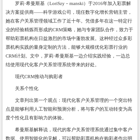
罗莉·希曼斯基（LoriSzy－manski）于2016年加入彩票解
决方案提供商——科学游戏公司，现任数字化增长营销主管，
她在客户关系管理领域工作了近十年。凭借多年在这一特定行
业的经验精炼而形成的CRM策略，她与专家团队合作，致力于
帮助彩票机构在日益激烈的市场中蓬勃发展。这种经过众多彩
票机构实践的量身定制的方法，能够大规模优化彩票行业的
CRM计划。文中，罗莉·希曼斯基一边介绍实践经验，一边总
结使用现代化客户关系管理系统带来的好处。
现代CRM推动与购彩者
关系个性化
文章列出第一个观点：现代化客户关系管理的一个突出特
点是能够利用人工智能和预测分析，将与客户的互动转变为高
度个性化且有影响力的体验。
希曼斯基解释说，现代的客户关系管理系统通过集中客户
数据、使用智能化的见解，可以帮助彩票机构在购彩者作出明