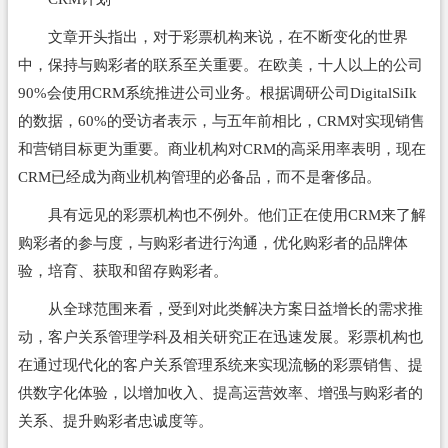
文章开头指出，对于彩票机构来说，在不断变化的世界
中，保持与购彩者的联系至关重要。在欧美，十人以上的公司
90%会使用CRM系统推进公司业务。根据调研公司DigitalSiIk
的数据，60%的受访者表示，与五年前相比，CRM对实现销售
和营销目标更为重要。商业机构对CRM的高采用率表明，现在
CRM已经成为商业机构管理的必备品，而不是奢侈品。
具有远见的彩票机构也不例外。他们正在使用CRM来了解
购彩者的参与度，与购彩者进行沟通，优化购彩者的品牌体
验，培育、获取和留存购彩者。
从全球范围来看，受到对此类解决方案日益增长的需求推
动，客户关系管理学科及相关研究正在迅速发展。彩票机构也
在通过现代化的客户关系管理系统来实现流畅的彩票销售、提
供数字化体验，以增加收入、提高运营效率、增强与购彩者的
关系、提升购彩者忠诚度等。