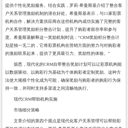
提供个性化奖励服务。结合实践，罗莉·希曼斯基介绍了整合客
户关系管理激励机制的潜在好处。希曼斯基表示，与11家彩票
机构合作，解决方案供应商在这些机构内成功实施了完整的客
户关系管理奖励积分整合计划，提升了购彩者留存率和参与
度。希曼斯基解释这一奖励机制时说：“CRM奖励积分整合计
划是独一无二的，它将彩票机构在营销方面的努力与对购彩者
的激励联系起来，提供了更具吸引力、奖励性的体验。”
据悉，现代化的CRM自带整合奖励计划可以让彩票机构能
以数据驱动、以购彩行为基础为个体购彩者定制奖励。这种方
法使大规模个性化成为可能，确保奖励与购彩者的购彩行为保
持一致，并同时支持多渠道之间流畅地执行。
现代CRM帮助机构实施
市场细分策略
文章介绍的第四个观点是现代化客户关系管理可以帮助彩