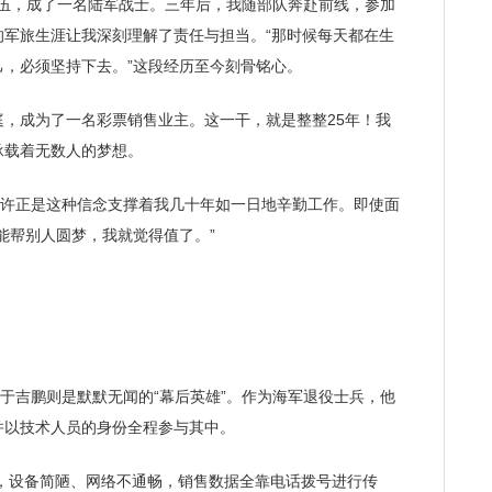
入伍，成了一名陆军战士。三年后，我随部队奔赴前线，参加
的军旅生涯让我深刻理解了责任与担当。“那时候每天都在生
，必须坚持下去。”这段经历至今刻骨铭心。
成为了一名彩票销售业主。这一干，就是整整25年！我
承载着无数人的梦想。
许正是这种信念支撑着我几十年如一日地辛勤工作。即使面
能帮别人圆梦，我就觉得值了。”
于吉鹏则是默默无闻的“幕后英雄”。作为海军退役士兵，他
并以技术人员的身份全程参与其中。
，设备简陋、网络不通畅，销售数据全靠电话拨号进行传