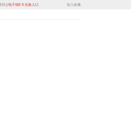
密码
|
电子报E卡兑换入口
加入收藏