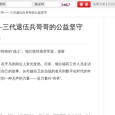
密码
验证码
免费注册
|
忘记
年华——三代退伍兵哥哥的公益坚守
—三代退伍兵哥哥的公益坚守
网
殊的“战士”。他们曾经身穿军装，保家
在平凡的岗位上发光发热。日前，烟台福彩工作人员走访
述自己的故事。从对越自卫反击战的老兵到数字化时代的年
到一种无声的力量——这力量叫“传承”。