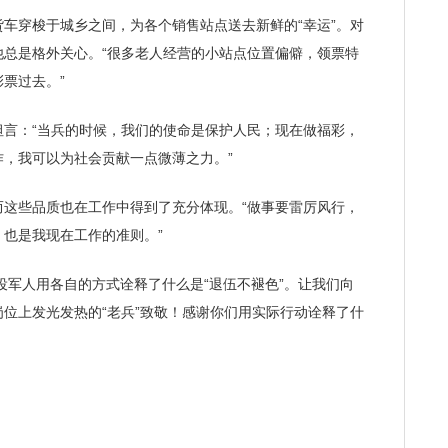
穿梭于城乡之间，为各个销售站点送去新鲜的“幸运”。对
他总是格外关心。“很多老人经营的小站点位置偏僻，领票特
票过去。”
：“当兵的时候，我们的使命是保护人民；现在做福彩，
，我可以为社会贡献一点微薄之力。”
些品质也在工作中得到了充分体现。“做事要雷厉风行，
也是我现在工作的准则。”
军人用各自的方式诠释了什么是“退伍不褪色”。让我们向
位上发光发热的“老兵”致敬！感谢你们用实际行动诠释了什