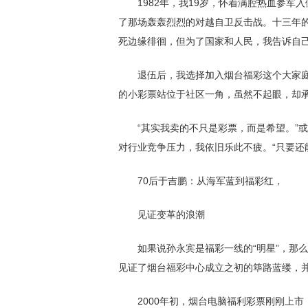
1982年，我19岁，怀着满腔热血参军
了那场轰轰烈烈的对越自卫反击战。十三年
死边缘徘徊，但为了国家和人民，我告诉自己
退伍后，我选择加入烟台福彩这个大家庭，
的小彩票站位于社区一角，虽然不起眼，却
“其实我卖的不只是彩票，而是希望。”或
对行业竞争压力，我依旧乐此不疲。“只要还
70后于吉鹏：从海军蓝到福彩红，
见证变革的浪潮
如果说孙永宾是福彩一线的“明星”，那么
见证了烟台福彩中心成立之初的筚路蓝缕，
2000年初，烟台电脑福利彩票刚刚上市