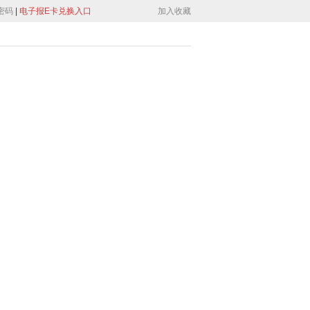
密码
|
电子报E卡兑换入口
加入收藏