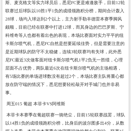
斯、麦克格文等实力球员后，悉尼FC更是难逢敌手，目前12轮
联赛过后球队以10胜1平1负的成绩领跑积分榜，期间合计轰入
28球，场均入球达到2个以上，主力射手勒丰德雷本赛季脚风
颇顺，目前已经在联赛中打进12球，而其身边的巴巴罗斯、宁
科维奇等人也都有着出色的表现，本场比赛面对实力平平的纽
卡斯尔喷气机，悉尼FC自然是想要延续佳势，但是需要注意的
是近期球队的防守不太稳健，连续3轮联赛均有失球，此外悉
尼FC最近3次做客面对纽卡斯尔喷气机1平2负无一胜绩，心理
层面不占优势，两队最近6次在纽卡斯尔喷气机的主场相遇，
有5场比赛的单场进球数没有超过2个，本场比赛主队将重心都
放在防守端的情况下，悉尼想要轻松敲开对手城门也并非易
事。
周五015 葡超 本菲卡VS阿维斯
本菲卡本赛季在葡超联赛一骑绝尘，目前15轮联赛战罢，球队
以14胜1负的成绩领跑积分榜，比身后的波尔图多出4分，从数