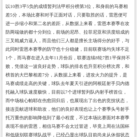
以10胜3平5负的成绩暂列法甲积分榜第3位，和身前的马赛相
差5分，本场比赛和对手正面对话，只要取胜的话，雷恩便可
进一步缩小和第二名的差距，从数据上来看，雷恩本赛季在攻
防两端做的都十分到位，前场的尼昂、拉菲尼亚和洪度组成的
三叉戟威力逼人，而且他们三人都是擅长主场得分的好手，与
此同时雷恩本赛季的防守也十分稳健，目前联赛场均失球不足
1个，而马赛在进入去年11月份后，联赛连续8轮7胜1平保持不
败，凭借这一波良好走势，球队的排名也升至积分榜次席，和
榜首的大巴黎相差7分，从数据上来看，进攻火力的提升，是
马赛成绩走高的关键，球队去年夏天引进的阿根廷射手贝内德
托融入球队速度极快，目前以7个进球暂列队内射手榜首位，
而中场核心帕耶在伤愈回归后，也展现出了出色的竞技状态，
接连贡献进球和助攻，他们的良好表现也让上个赛季头号射手
托万重伤的影响降低到了最小程度，不过本场比赛面对本赛季
表现不俗的雷恩，相信马赛不会太过冒进，毕竟上周在法国杯
和低级别联赛球队战平，已经凸显出球队目前尚未从休假状态