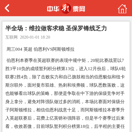
半全场：维拉做客求稳 圣保罗锋线乏力
互联网
2020-01-01 18:20
周三004 英超 伯恩利VS阿斯顿维拉
伯恩利本赛季在英超联赛的表现中规中矩，20轮比赛战罢以7
胜3平10负的成绩暂列积分榜第13位，进入12月份后，球队6轮
联赛2胜4负，除了击败实力和自己旗鼓相当的伯恩貌似和纽卡
斯尔联外，面对曼市双雄、热刺和埃弗顿，球队悉数落败，这
也能够看出球队的策略，那便是争取在中下游的保级竞争对手
身上拿分，避免对阵强队做过多的消耗，本场比赛面对保级分
子阿斯顿维拉，相信伯恩利战意十足，而阿斯顿维拉本赛季升
入英超联赛后，花费上亿英镑补强阵容，但是半个赛季过后来
看，收效甚微，目前球队暂列积分榜第18位，后半程的主要任