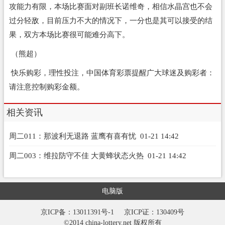
攻能力有限，本场比赛面对副班长诺维奇，相信水晶宫也不会
过分轻敌，目前压力不大的情况下，一分也是其可以接受的结
果，双方本场比赛很可能难分高下。
（熊超）
快乐购彩，理性投注，中国体育彩票提醒广大球迷及购彩者：
请注意控制购彩金额。
相关资讯
周二011：那波利无退路 蓝鹰有喜有忧
01-21 14:42
周二003：维拉防守不佳 大黄蜂状态火热
01-21 14:42
电脑版
京ICP备：13011391号-1
京ICP证：130409号
©2014 china-lottery.net 版权所有