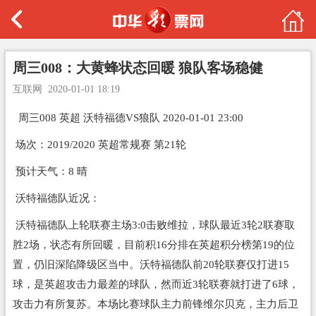
周三008：大黄蜂状态回暖 狼队客场稳健
互联网
2020-01-01 18:19
周三008 英超 沃特福德VS狼队 2020-01-01 23:00
场次：2019/2020 英超常规赛 第21轮
预计天气：8 晴
沃特福德队近况：
沃特福德队上轮联赛主场3:0击败维拉，球队最近3轮2联赛取
胜2场，状态有所回暖，目前积16分排在英超积分榜第19的位
置，仍旧深陷降级区当中。沃特福德队前20轮联赛仅打进15
球，是英超攻击力最差的球队，然而近3轮联赛就打进了6球，
攻击力有所复苏。本场比赛球队主力前锋维尔贝克，主力后卫