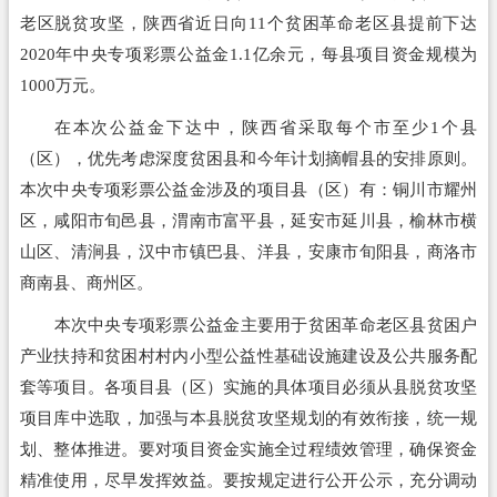
老区脱贫攻坚，陕西省近日向11个贫困革命老区县提前下达
2020年中央专项彩票公益金1.1亿余元，每县项目资金规模为
1000万元。
在本次公益金下达中，陕西省采取每个市至少1个县
（区），优先考虑深度贫困县和今年计划摘帽县的安排原则。
本次中央专项彩票公益金涉及的项目县（区）有：铜川市耀州
区，咸阳市旬邑县，渭南市富平县，延安市延川县，榆林市横
山区、清涧县，汉中市镇巴县、洋县，安康市旬阳县，商洛市
商南县、商州区。
本次中央专项彩票公益金主要用于贫困革命老区县贫困户
产业扶持和贫困村村内小型公益性基础设施建设及公共服务配
套等项目。各项目县（区）实施的具体项目必须从县脱贫攻坚
项目库中选取，加强与本县脱贫攻坚规划的有效衔接，统一规
划、整体推进。要对项目资金实施全过程绩效管理，确保资金
精准使用，尽早发挥效益。要按规定进行公开公示，充分调动