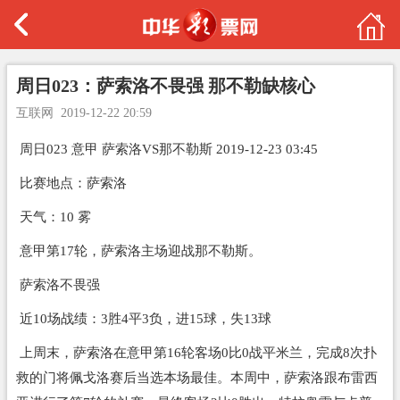
周日023：萨索洛不畏强 那不勒缺核心
互联网
2019-12-22 20:59
周日023 意甲 萨索洛VS那不勒斯 2019-12-23 03:45
比赛地点：萨索洛
天气：10 雾
意甲第17轮，萨索洛主场迎战那不勒斯。
萨索洛不畏强
近10场战绩：3胜4平3负，进15球，失13球
上周末，萨索洛在意甲第16轮客场0比0战平米兰，完成8次扑
救的门将佩戈洛赛后当选本场最佳。本周中，萨索洛跟布雷西