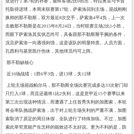
亚进行了第7轮的补赛，最终客场2比0胜出，特拉奥雷与卡普
托取得进球，本周末联赛第17轮，萨索洛回到主场，迎战刚刚
换帅的那不勒斯，双方最近8次交手，萨索洛4平4负，上一次
击败那不勒斯是在2015年8月24日，当时联赛主场2比1小胜，
而眼下萨索洛其实状态尚可，具备跟那不勒斯掰手腕的条件，
况且萨索洛一向遇强则强，这是该队的明显特质。人员方面，
孔西利与基里凯什伤休，其他球员均可上阵。
那不勒缺核心
近10场战绩：1胜6平3负，进13球，失12球
上轮主场迎战帕尔马，那不勒斯全场比赛完成多达33次射门却
只打入1球，而且还最终1比2失利，这是意甲近15个赛季以来
第三次出现这种情况，而遭遇了上任首秀失利的加图索，本轮
将会率队挑战萨索洛，出于对上轮主场失利的严重不满，加图
索取消了原定的周日休假，全队进行了特殊加练。不过，加图
索此举究竟能产生怎样的能效还不太好说。更为不利的是，防