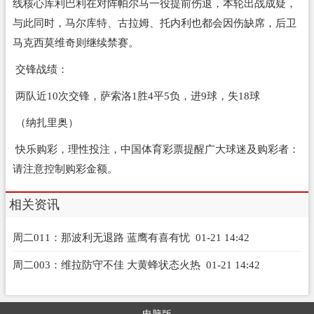
线核心库利巴利在对阵帕尔马一役提前伤退，本轮出战成疑，
与此同时，马尔库特、古拉姆、托内利也都会因伤缺席，后卫
马克西莫维奇则继续禁赛。
交锋战绩：
两队近10次交锋，萨索洛1胜4平5负，进9球，失18球
（纳扎里奥）
快乐购彩，理性投注，中国体育彩票提醒广大球迷及购彩者：
请注意控制购彩金额。
相关资讯
周二011：那波利无退路 蓝鹰有喜有忧
01-21 14:42
周二003：维拉防守不佳 大黄蜂状态火热
01-21 14:42