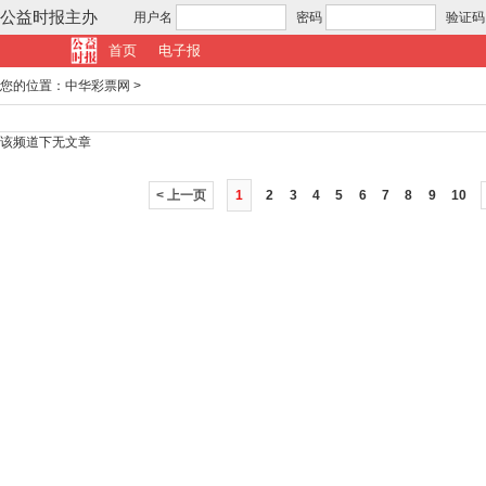
公益时报主办
用户名
密码
验证码
首页
电子报
您的位置：
中华彩票网
>
该频道下无文章
< 上一页
1
2
3
4
5
6
7
8
9
10