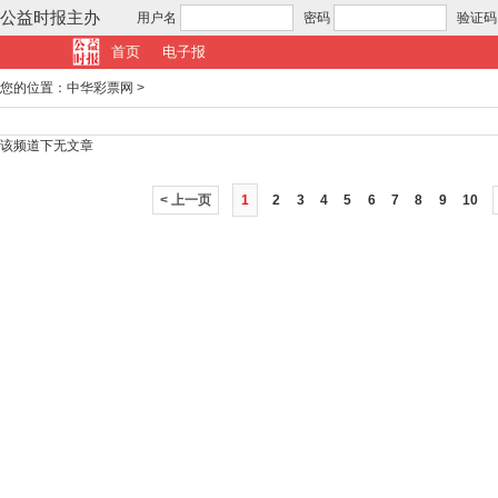
公益时报主办
用户名
密码
验证码
首页
电子报
您的位置：
中华彩票网
>
该频道下无文章
< 上一页
1
2
3
4
5
6
7
8
9
10