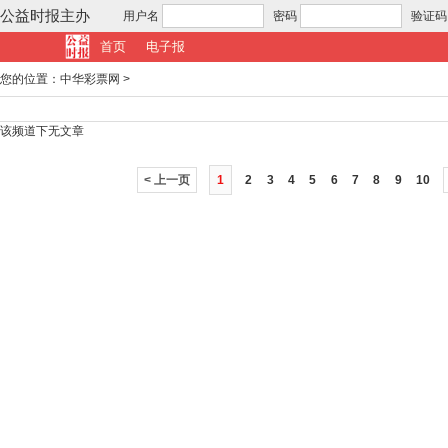
公益时报主办
用户名
密码
验证码
首页
电子报
您的位置：
中华彩票网
>
该频道下无文章
< 上一页
1
2
3
4
5
6
7
8
9
10