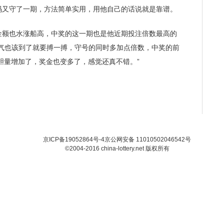
码又守了一期，方法简单实用，用他自己的话说就是靠谱。
额也水涨船高，中奖的这一期也是他近期投注倍数最高的
运气也该到了就要搏一搏，守号的同时多加点倍数，中奖的前
到胆量增加了，奖金也变多了，感觉还真不错。”
京ICP备19052864号-4
京公网安备 11010502046542号
©2004-2016 china-lottery.net 版权所有