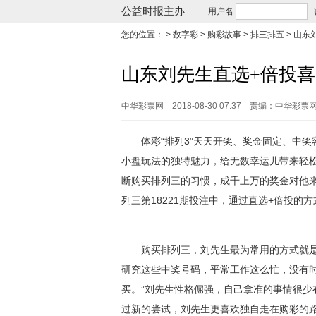
公益时报主办
用户名
您的位置：
> 数字彩 > 购彩故事 > 排三排五 >
山东刘
山东刘先生直选+倍投喜中
中华彩票网
2018-08-30 07:37
责编：中华彩票
体彩“排列3”天天开奖、奖金固定、中奖
小盘玩法的独特魅力，给无数幸运儿带来轻
断购买排列三的习惯，成千上万的奖金对他
列三第18221期投注中，通过直选+倍投的方
购买排列三，刘先生最为常用的方式就是守
研究这些中奖号码，平常工作这么忙，没有
买。”刘先生性格倔强，自己拿准的事情很
过新的尝试，刘先生更喜欢独自走在购彩的路